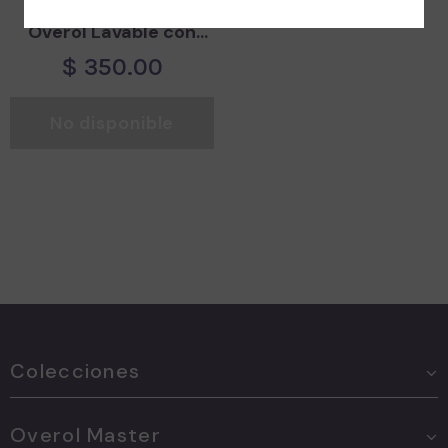
Overol Lavable con
cinta reflejante
$ 350.00
No disponible
Colecciones
Overol Master